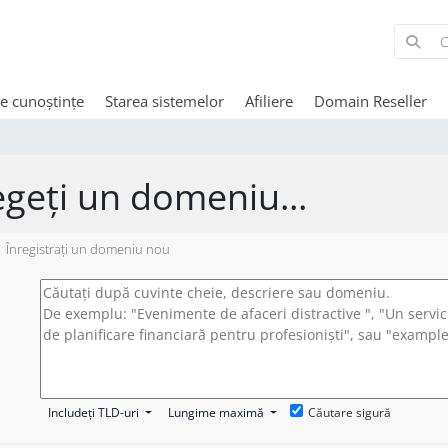
de cunoștințe
Starea sistemelor
Afiliere
Domain Reseller
egeți un domeniu...
Înregistrați un domeniu nou
Includeți TLD-uri
Lungime maximă
Căutare sigură