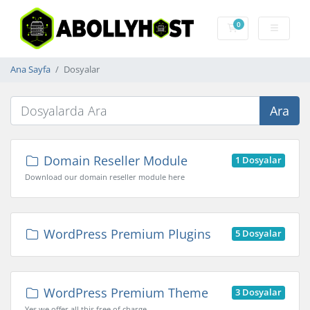
0
Sepet
Ana Sayfa
Dosyalar
Ara
Domain Reseller Module
1 Dosyalar
Download our domain reseller module here
WordPress Premium Plugins
5 Dosyalar
WordPress Premium Theme
3 Dosyalar
Yes we offer all this free of charge